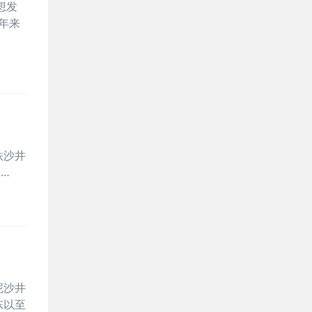
想发
年来
铁沙井
…
泥沙井
东以至