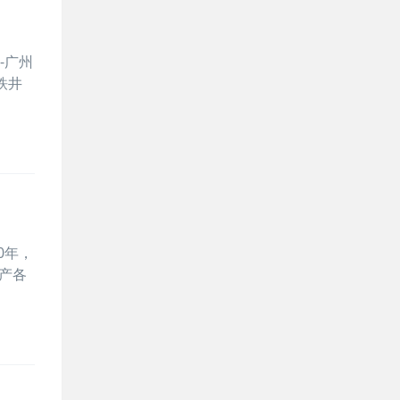
-广州
铁井
0年，
产各