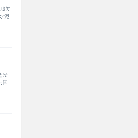
羊城美
水泥
想发
与国