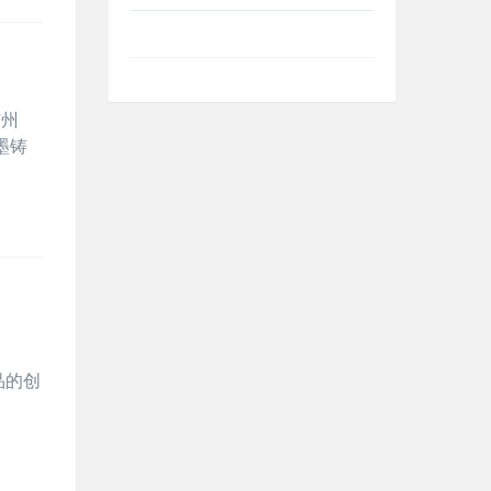
广州
墨铸
：
品的创