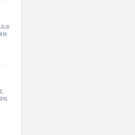
批高质
铸铁
盖、
脂电