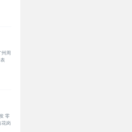
广州周
由表
发 零
防花岗