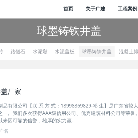
首页
关于广建
工程案例
球墨铸铁井盖
砖
路侧石
水泥墩
水泥盖板
球墨铸铁井盖
混凝土
井盖厂家
有限公司【联 系 方 式：18998369829-邓 生】是广东省较
之一。我们多次获得AAA级信用公司、优秀建筑材料公司等荣誉
以来因可靠的信誉，雄厚的实力赢…
户名